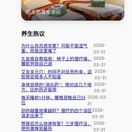
抓龙筋尊享单间
养生热议
2026-
为什么你总感觉累？可能不是湿气
重，而是这里堵了
03-31
2026-
久坐族自救指南：椅子上的理疗操，
腰肌劳损自己调
03-31
2026-
艾灸关元穴：时间不对反而伤身，这
些禁忌很多人不知道
03-31
2026-
身体自带的“消炎药”：按对这几个地
方，比吃药还管用
03-31
2026-03-
每天睡前5分钟，腰椎颈椎自己归
位
31
2026-
刮痧越重效果越好？理疗的四个误区
该走出来了
03-31
2026-
熬夜后怎么快速恢复？三步理疗法，
把伤害降到最低
03-31