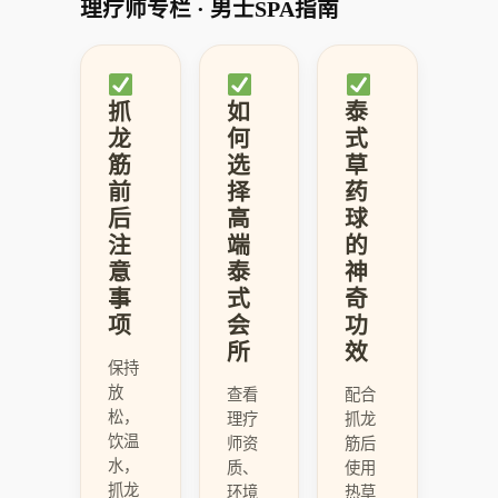
理疗师专栏 · 男士SPA指南
抓
如
泰
龙
何
式
筋
选
草
前
择
药
后
高
球
注
端
的
意
泰
神
事
式
奇
项
会
功
所
效
保持
放
查看
配合
松，
理疗
抓龙
饮温
师资
筋后
水，
质、
使用
抓龙
环境
热草