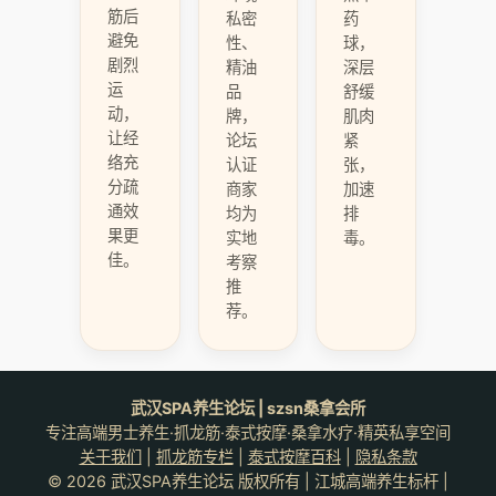
筋后
私密
药
避免
性、
球，
剧烈
精油
深层
运
品
舒缓
动，
牌，
肌肉
让经
论坛
紧
络充
认证
张，
分疏
商家
加速
通效
均为
排
果更
实地
毒。
佳。
考察
推
荐。
武汉SPA养生论坛 | szsn桑拿会所
专注高端男士养生·抓龙筋·泰式按摩·桑拿水疗·精英私享空间
关于我们
|
抓龙筋专栏
|
泰式按摩百科
|
隐私条款
© 2026 武汉SPA养生论坛 版权所有 | 江城高端养生标杆 |