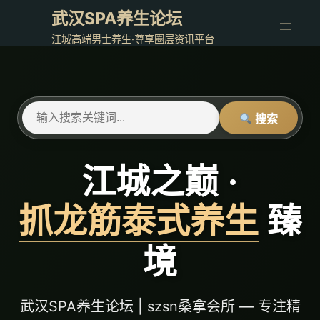
跳
武汉SPA养生论坛
至
江城高端男士养生·尊享圈层资讯平台
内
容
搜索
江城之巅 ·
抓龙筋泰式养生
臻
境
武汉SPA养生论坛 | szsn桑拿会所 — 专注精