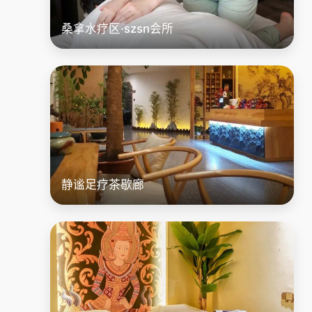
桑拿水疗区·szsn会所
静谧足疗茶歇廊