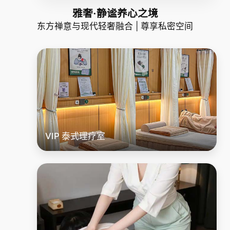
雅奢·静谧养心之境
东方禅意与现代轻奢融合 | 尊享私密空间
VIP 泰式理疗室